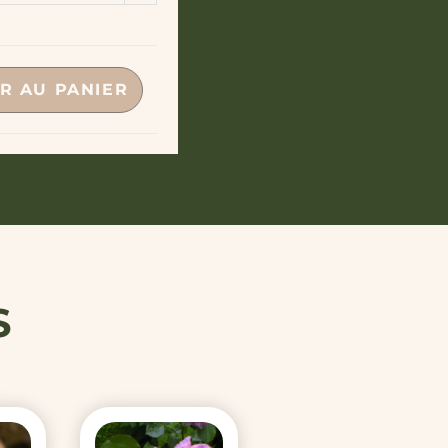
ption
R AU PANIER
S