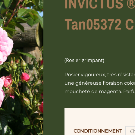
INVICTUS 
Tan05372 
(Rosier grimpant)
Rosier vigoureux, très résist
une généreuse floraison color
moucheté de magenta. Par
CONDITIONNEMENT
Ch