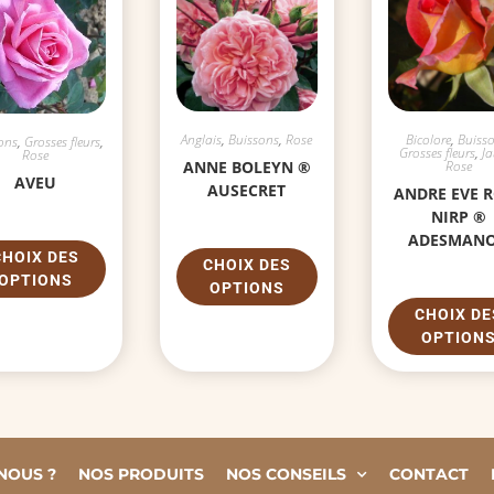
Anglais
,
Buissons
,
Rose
Bicolore
,
Buiss
ons
,
Grosses fleurs
,
Grosses fleurs
,
J
Rose
ANNE BOLEYN ®
Rose
AVEU
AUSECRET
ANDRE EVE 
NIRP ®
ADESMAN
CHOIX DES
CHOIX DES
OPTIONS
OPTIONS
CHOIX DE
OPTION
NOUS ?
NOS PRODUITS
NOS CONSEILS
CONTACT