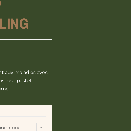
®
CLING
ant aux maladies avec
is rose pastel
fumé
oisir une