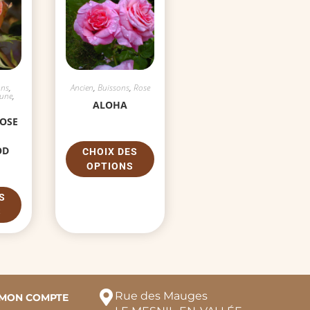
ons
,
Ancien
,
Buissons
,
Rose
aune
,
ALOHA
ROSE
OD
CHOIX DES
OPTIONS
S
S
Rue des Mauges
MON COMPTE