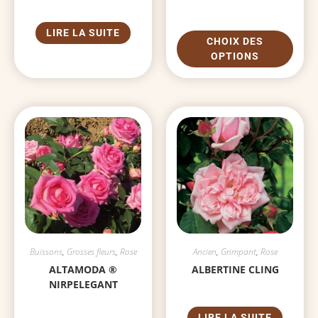
LIRE LA SUITE
CHOIX DES
OPTIONS
Buissons
,
Grosses fleurs
,
Rose
Ancien
,
Grimpant
,
Rose
ALTAMODA ®
ALBERTINE CLING
NIRPELEGANT
LIRE LA SUITE