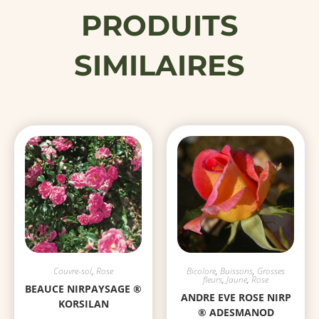
PRODUITS
SIMILAIRES
Couvre-sol
,
Rose
Bicolore
,
Buissons
,
Grosses
fleurs
,
Jaune
,
Rose
BEAUCE NIRPAYSAGE ®
ANDRE EVE ROSE NIRP
KORSILAN
® ADESMANOD