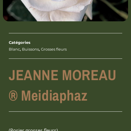
Catégories
Blanc
,
Buissons
,
Grosses fleurs
JEANNE MOREAU
® Meidiaphaz
(Rosier grosses fleurs)