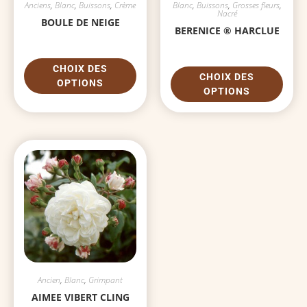
Anciens
,
Blanc
,
Buissons
,
Crème
Blanc
,
Buissons
,
Grosses fleurs
,
Nacré
BOULE DE NEIGE
BERENICE ® HARCLUE
CHOIX DES
CHOIX DES
OPTIONS
OPTIONS
Ancien
,
Blanc
,
Grimpant
AIMEE VIBERT CLING