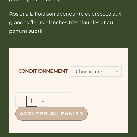
Rosier à la floraison abondante et précoce aux
grandes fleurs blanches très doubles et au
parfum subtil
CONDITIONNEMENT
Choisir une
option
-
+
AJOUTER AU PANIER