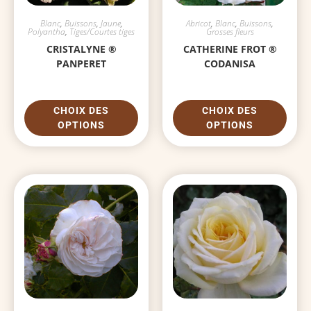
Blanc
,
Buissons
,
Jaune
,
Abricot
,
Blanc
,
Buissons
,
Polyantha
,
Tiges/Courtes tiges
Grosses fleurs
CRISTALYNE ®
CATHERINE FROT ®
PANPERET
CODANISA
CHOIX DES
CHOIX DES
OPTIONS
OPTIONS