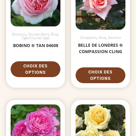
Buissons
,
Grosses fleurs
,
Rose
,
Grimpants
,
Rose
,
Saumon
Tiges/Courtes tiges
BELLE DE LONDRES ®
BOBINO ® TAN 04608
COMPASSION CLING
CHOIX DES
CHOIX DES
OPTIONS
OPTIONS