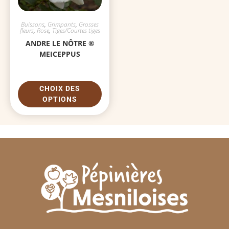
Buissons
,
Grimpants
,
Grosses
fleurs
,
Rose
,
Tiges/Courtes tiges
ANDRE LE NÔTRE ®
MEICEPPUS
CHOIX DES
OPTIONS