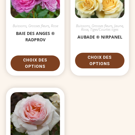
Buissons
,
Grosses fleurs
,
Rose
Buissons
,
Grosses fleurs
,
Jaune
,
Rose
,
Tiges/Courtes tiges
BAIE DES ANGES ®
AUBADE ® NIRPANEL
RADPROV
CHOIX DES
CHOIX DES
OPTIONS
OPTIONS