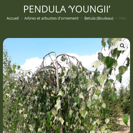
PENDULA ‘YOUNGII’
Accueil
>
Arbres et arbustes d'ornement
>
Betula (Bouleau)
>
Pendula