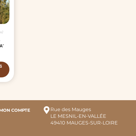
u)
A
A’
S
S
Rue des Mauges
MON COMPTE
LE MESNIL-EN-VALLÉE
49410 MAUGES-SUR-LOIRE