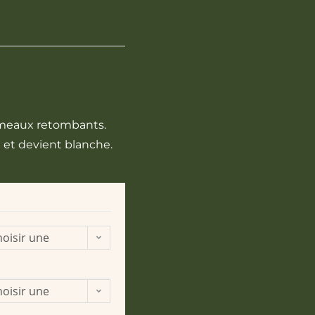
ameaux retombants.
e et devient blanche.
oisir une
ption
oisir une
ption