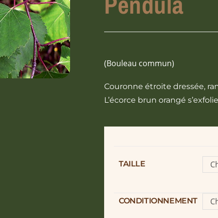
Pendula
(Bouleau commun)
Couronne étroite dressée, r
L’écorce brun orangé s’exfoli
TAILLE
Ch
o
CONDITIONNEMENT
Ch
o