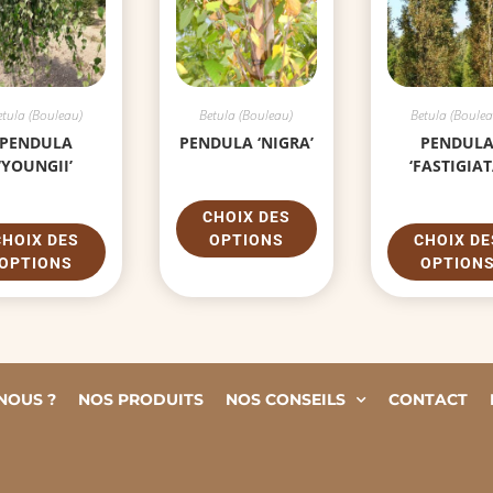
etula (Bouleau)
Betula (Bouleau)
Betula (Boulea
PENDULA
PENDULA ‘NIGRA’
PENDUL
‘YOUNGII’
‘FASTIGIAT
CHOIX DES
CHOIX DES
OPTIONS
CHOIX DE
OPTIONS
OPTION
NOUS ?
NOS PRODUITS
NOS CONSEILS
CONTACT