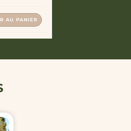
R AU PANIER
S