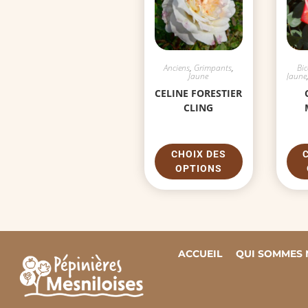
Anciens
,
Grimpants
,
Bic
Jaune
Jaune
CELINE FORESTIER
CLING
CHOIX DES
OPTIONS
ACCUEIL
QUI SOMMES 