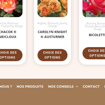
olore
,
Buissons
,
Anglais
,
Buissons
,
Jaune
,
Bicolore
,
Buiss
,
Polyantha
,
Rouge
Orange
Grosses fleurs
,
J
Rouge
CHACOK ®
CAROLYN KNIGHT
BICOLETT
MEICLOUX
® AUSTURNER
CHOIX DE
CHOIX DES
CHOIX DES
OPTION
OPTIONS
OPTIONS
NOUS ?
NOS PRODUITS
NOS CONSEILS
CONTACT