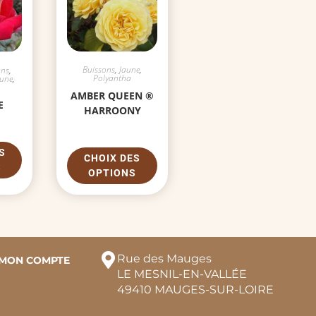
Buissons
,
Jaune
,
ons
,
Polyantha
aune
,
AMBER QUEEN ®
E
HARROONY
S
CHOIX DES
S
OPTIONS
Rue des Mauges
MON COMPTE
LE MESNIL-EN-VALLÉE
49410 MAUGES-SUR-LOIRE