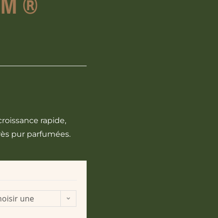
IM ®
croissance rapide,
rès pur parfumées.
oisir une
ption