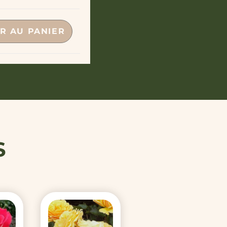
R AU PANIER
S