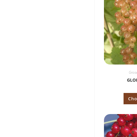
Grose
GLOI
Cho