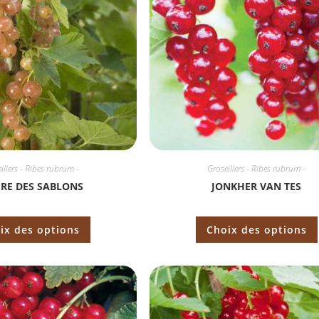
illers - Ribes rubrum -
Groseillers - Ribes rubrum -
RE DES SABLONS
JONKHER VAN TES
ix des options
Choix des options