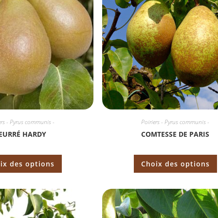
ers - Pyrus communis -
Poiriers - Pyrus communis -
EURRÉ HARDY
COMTESSE DE PARIS
ix des options
Choix des options