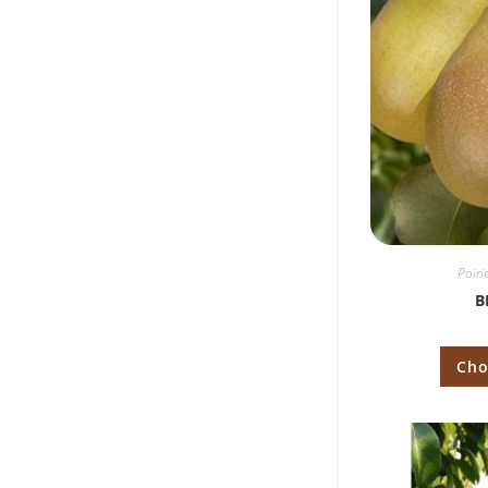
Poiri
B
Cho