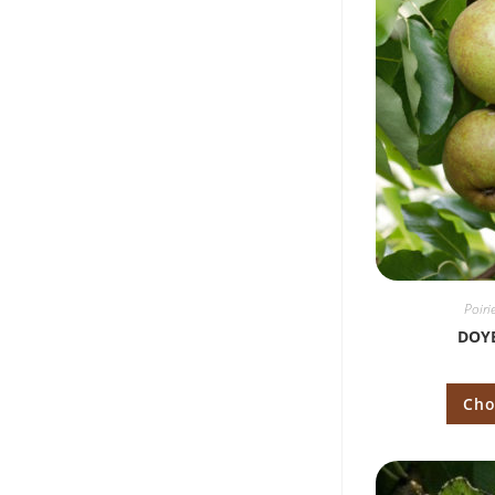
Poiri
DOY
Cho