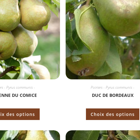
ers - Pyrus communis -
Poiriers - Pyrus communis -
ENNE DU COMICE
DUC DE BORDEAUX
ix des options
Choix des options