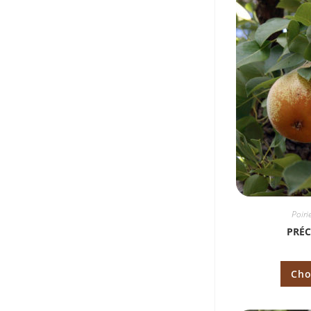
Poiri
PRÉC
Cho