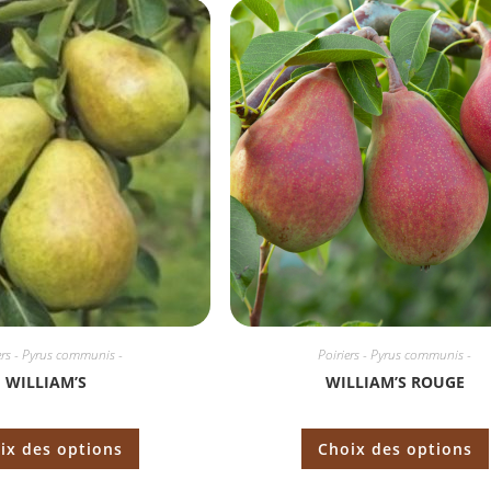
ers - Pyrus communis -
Poiriers - Pyrus communis -
WILLIAM’S
WILLIAM’S ROUGE
ix des options
Choix des options