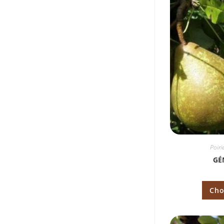
Poiri
GÉ
Cho