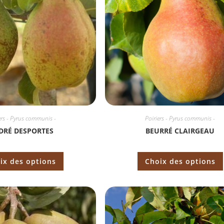
ers - Pyrus communis -
Poiriers - Pyrus communis -
DRÉ DESPORTES
BEURRÉ CLAIRGEAU
ix des options
Choix des options