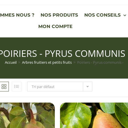
OMMES NOUS ?
NOS PRODUITS
NOS CONSEILS
MON COMPTE
POIRIERS - PYRUS COMMUNIS 
Accueil
>
Arbres fruitiers et petits fruits
>
Poiriers - Pyrus communis -
Tri par défaut