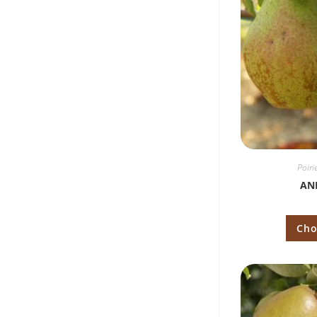
Poiri
AN
Cho