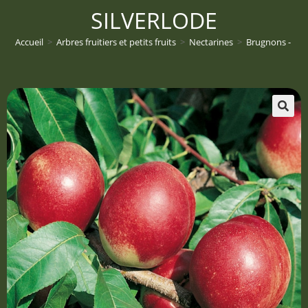
SILVERLODE
Accueil
>
Arbres fruitiers et petits fruits
>
Nectarines
>
Brugnons - Pru