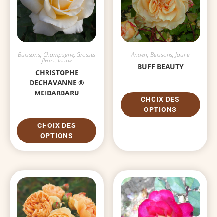
Buissons
,
Champagne
,
Grosses
Ancien
,
Buissons
,
Jaune
fleurs
,
Jaune
BUFF BEAUTY
CHRISTOPHE
DECHAVANNE ®
MEIBARBARU
CHOIX DES
OPTIONS
CHOIX DES
OPTIONS