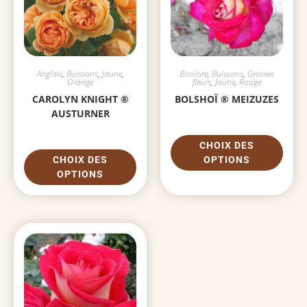
Anglais
,
Buissons
,
Jaune
,
Bicolore
,
Buissons
,
Grosses
Orange
fleurs
,
Jaune
,
Rouge
CAROLYN KNIGHT ®
BOLSHOÏ ® MEIZUZES
AUSTURNER
CHOIX DES
CHOIX DES
OPTIONS
OPTIONS