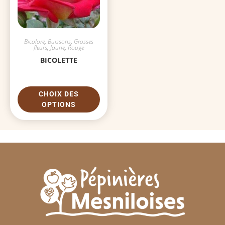
Bicolore
,
Buissons
,
Grosses
fleurs
,
Jaune
,
Rouge
BICOLETTE
CHOIX DES
OPTIONS