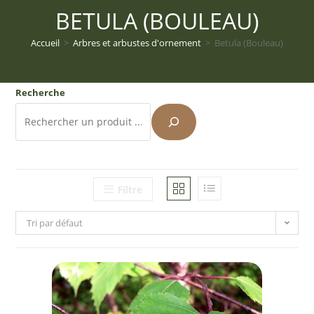
BETULA (BOULEAU)
Accueil
>
Arbres et arbustes d'ornement
>
Betula (Bouleau)
Recherche
Filtre
Tri par défaut