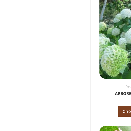
Hyd
ARBORE
Cho