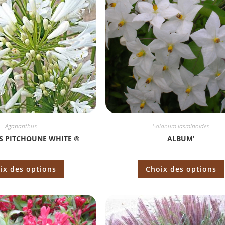
Agapanthus
Solanum Jasminoides
S PITCHOUNE WHITE ®
ALBUM’
ix des options
Choix des options