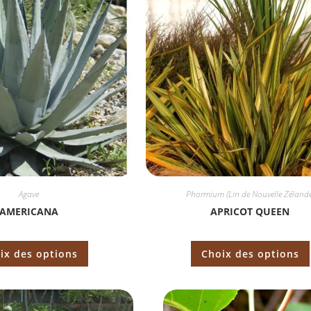
Agave
Phormium (Lin de Nouvelle Zélande
AMERICANA
APRICOT QUEEN
ix des options
Choix des options