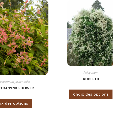
Polygonum
AUBERTII
lospermum jasminoides
CUM ‘PINK SHOWER
Choix des options
ix des options