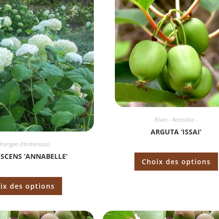
Kiwis - Actinidia -
ARGUTA ‘ISSAI’
rangea (Hortensias)
SCENS ‘ANNABELLE’
Choix des options
ix des options